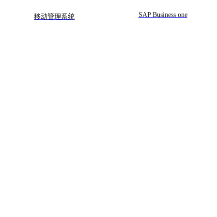
SAP Business one
移动管理系统
MES智能生产
智能点巡检系统、全生命周
期管理
可视化动态数据分析
方案实施：大连科玛信息技术有限公司
查看更多
— 科玛秉承着专业的技术、优质服务、不懈余力为企业量身打造信息化管理平
台
确定