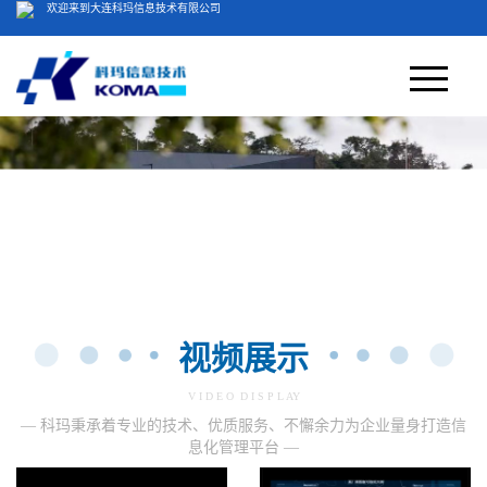
欢迎来到大连科玛信息技术有限公司
客服电话：400-804-5051
网站首页
关于我们
＞
产品方案
公司简介
视频展示
荣誉资质
业务领域
视频展示
产品中心
V I D E O D I S P L AY
新闻中心
— 科玛秉承着专业的技术、优质服务、不懈余力为企业量身打造信
息化管理平台 —
案例展示