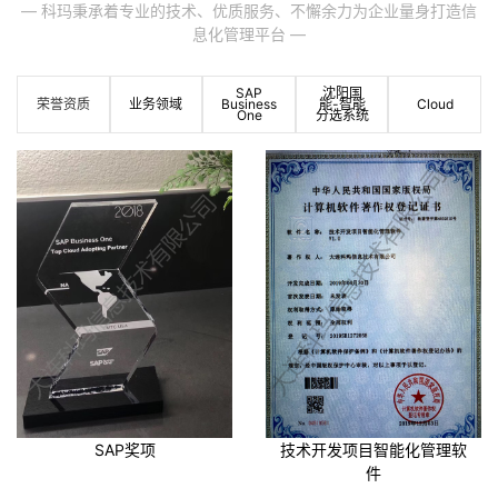
— 科玛秉承着专业的技术、优质服务、不懈余力为企业量身打造信
案例展示
息化管理平台 —
联系我们
SAP
沈阳国
荣誉资质
业务领域
Business
能-智能
Cloud
One
分选系统
SAP奖项
技术开发项目智能化管理软
件