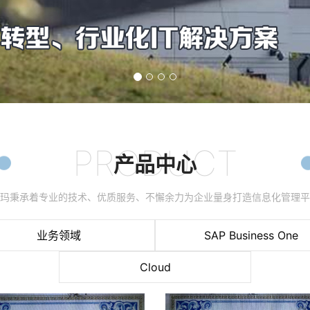
PRODUCT
产品中心
科玛秉承着专业的技术、优质服务、不懈余力为企业量身打造信息化管理平
业务领域
SAP Business One
Cloud