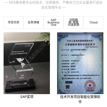
— 科玛秉承着专业的技术、优质服务、不懈余力为企业量身打造信
案例展示
息化管理平台 —
联系我们
SAP
沈阳国
荣誉资质
业务领域
Business
能-智能
Cloud
One
分选系统
SAP奖项
技术开发项目智能化管理软
件