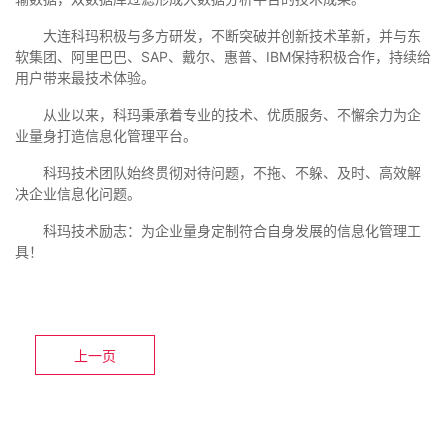
大连科玛积极与多方研发，不断突破并创新技术革新，并与东
软集团、阿里巴巴、SAP、戴尔、惠普、IBM保持积极合作，持续给
用户带来最技术体验。
从业以来，科玛秉承着专业的技术、优质服务、不懈余力为企
业量身打造信息化管理平台。
科玛技术团队始终贯彻对待问题，不拖、不躲、及时、高效解
决企业信息化问题。
科玛技术励志：为企业量身定制符合自身发展的信息化管理工
具！
上一页